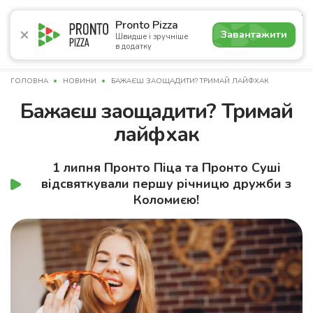
5.0
Pronto Pizza
Завантажити
Швидше і зручніше
в додатку
Акції
Піца
Суші
Сети
Комбо
Напої
Пасти
ГОЛОВНА
НОВИНИ
БАЖАЄШ ЗАОЩАДИТИ? ТРИМАЙ ЛАЙФХАК
Бажаєш заощадити? Тримай
лайфхак
1 липня Пронто Піца та Пронто Суші
відсвяткували першу річницю дружби з
Коломиєю!