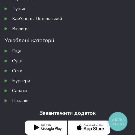
Луцьк
Кам'янець-Подільський
Вінниця
Улюблені категорії
Піца
Суші
Сети
Бургери
Салати
Паназія
Завантажити додаток
КНОПКА
ЗВ'ЯЗКУ