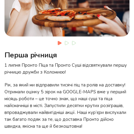
Перша річниця
1 липня Пронто Піца та Пронто Суші відсвяткували першу
річницю дружби з Коломиєю!
Рік, за який ми відправили тисячі піц та ролів на доставку!
Отримали оцінку 5 зірок на GOOGLE-MAPS вже у перший
місяць роботи – це точно знак, що наші суші та піца
найсмачніші в місті. Запустили десятки крутих розіграшів,
впроваджували найвигідніші акції. Наші кур’єри вислухали
так багато подяк за те, що доставка Пронто дійсно
швидка, якісна та ще й безкоштовна!