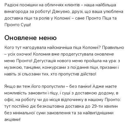
Радісні посмішки на обличчях клієнтів – наша найбільша
винагорода за роботу! Дякуємо, друзі, що ваша улюблена
доставка піци та ролів у Коломиї – саме Пронто Піца та
Пронто Суші!
Оновлене меню
Кого тут нагодувала найсмачніша піца Коломиї? Правильно
– усіх охочих! Коломия вже продегустувала оновлене
меню Пронто! Дегустація нового меню пройшла на ура: з
музикою, танцями, конкурсами з поїдання піци, призами і
навіть зі сльозами тих, хто пропустив дійство!
Якщо ви теж його пропустили – без паніки! Адже маєте
можливість замовити і піцу, і суші з доставкою додому, в
офіс, на роботу чи до місця відпочинку в нашому Пронто:
тут постійно діє безкоштовна доставка до 29-ти хвилин
без мінімальної суми замовлення та за найвигіднішими
акціями!