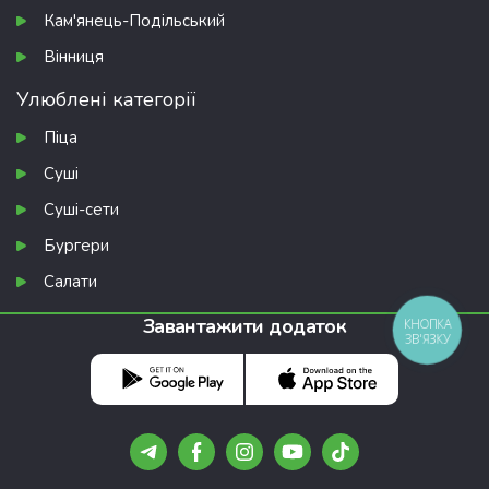
Кам'янець-Подільський
Вінниця
Улюблені категорії
Піца
Суші
Суші-сети
Бургери
Салати
Завантажити додаток
КНОПКА
ЗВ'ЯЗКУ
Подарунки, про які не всі знають 🎁