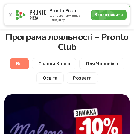
5.0
Pronto Pizza
Завантажити
Швидше і зручніше
в додатку
Акції
Піца
Суші
Сети
Бургери
Комбо
Напо
Програма лояльності – Pronto
Club
Всі
Салони Краси
Для Чоловіків
Освіта
Розваги