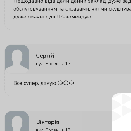
Нещодавно відвідали даний заклад, дуже за
обслуговуванням та стравами, які ми скуштува
дуже смачні суші! Рекомендую
Сергій
вул. Яровиця 17
Все супер, дякую 😊😊😊
Вікторія
вул. Яровиця 17