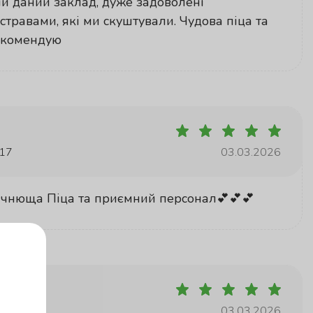
и даний заклад, дуже задоволені
стравами, які ми скуштували. Чудова піца та
Рекомендую
 17
03.03.2026
ачнюща Піца та приємний персонал💕💕💕
 17
03.03.2026