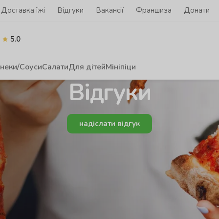
Доставка їжі
Відгуки
Вакансії
Франшиза
Донати
5.0
неки/Соуси
Салати
Для дітей
Мініпіци
Відгуки
надіслати відгук