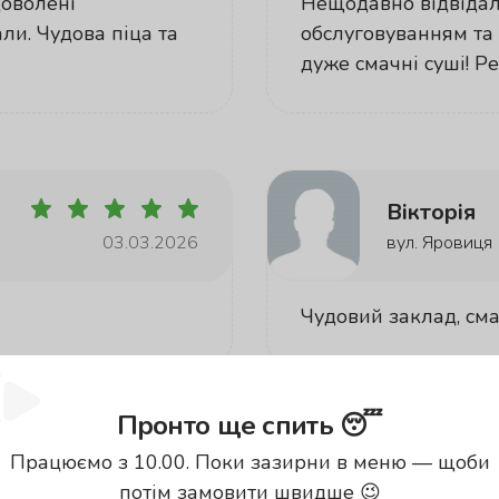
доволені
Нещодавно відвідал
ли. Чудова піца та
обслуговуванням та 
дуже смачні суші! 
Вікторія
03.03.2026
вул. Яровиця
Чудовий заклад, см
Пронто ще спить 😴
Працюємо з 10.00. Поки зазирни в меню — щоби
Лілія
потім замовити швидше 😉
03.03.2026
вул. Яровиця