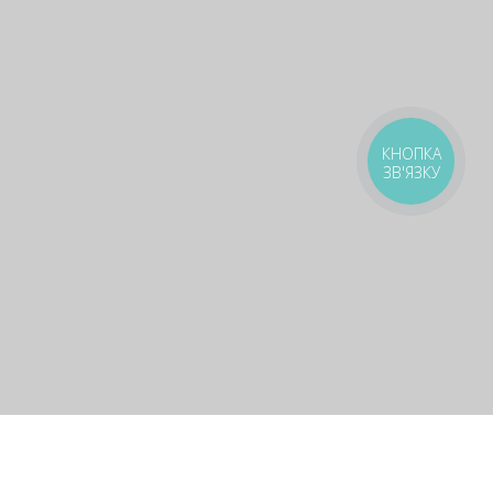
КНОПКА
ЗВ'ЯЗКУ
Подарунки, про які не всі знають
🎁
Безкоштовні піци та роли — шукай у нашому Telegram
🔍
Стати своїм 🤝🏻
оставка
Зони доставки