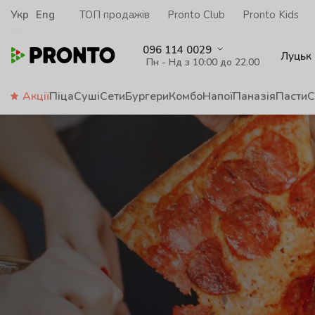
Укр
Eng
ТОП продажів
Pronto Club
Pronto Kids
096 114 0029
Луцьк
Пн - Нд з 10:00 до 22.00
Акції
Піца
Суші
Сети
Бургери
Комбо
Напої
Паназія
Пасти
С