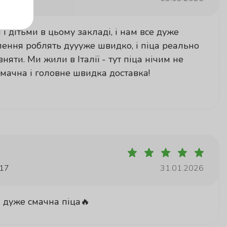
і дітьми в цьому закладі, і нам все дуже
ення роблять дуууже швидко, і піца реально
вняти. Ми жили в Італії - тут піца нічим не
 смачна і головне швидка доставка!
 17
31.01.2026
 дуже смачна піца🔥