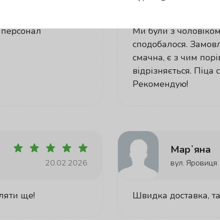
 персонал
Ми були з чоловіком 
сподобалося. Замовл
смачна, є з чим порі
відрізняється. Піца
Рекомендую!
Марʼяна
20.02.2026
вул. Яровиця
ляти ще!
Швидка доставка, та