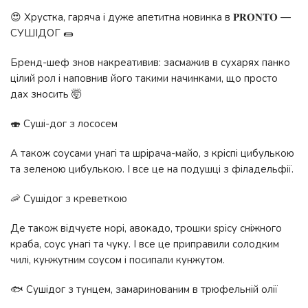
😍 Хрустка, гаряча і дуже апетитна новинка в 𝐏𝐑𝐎𝐍𝐓𝐎 —
СУШІДОГ 🌯
Бренд-шеф знов накреативив: засмажив в сухарях панко
цілий рол і наповнив його такими начинками, що просто
дах зносить 🤯
🍣 Суші-дог з лососем
А також соусами унагі та шрірача-майо, з кріспі цибулькою
та зеленою цибулькою. І все це на подушці з філадельфії.
🦐 Сушідог з креветкою
Де також відчуєте норі, авокадо, трошки spicy сніжного
краба, соус унагі та чуку. І все це приправили солодким
чилі, кунжутним соусом і посипали кунжутом.
🐟 Сушідог з тунцем, замаринованим в трюфельній олії