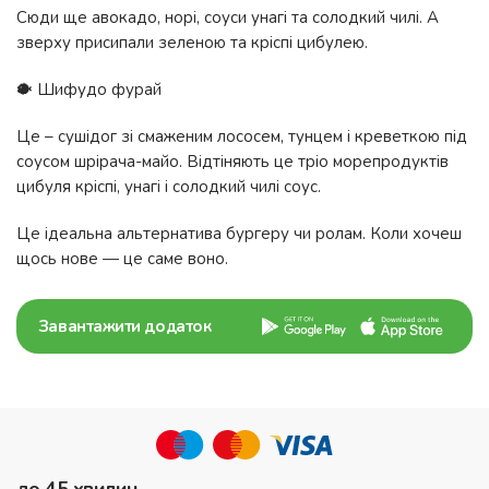
Сюди ще авокадо, норі, соуси унагі та солодкий чилі. А
зверху присипали зеленою та кріспі цибулею.
🐡 Шифудо фурай
Це – сушідог зі смаженим лососем, тунцем і креветкою під
соусом шрірача-майо. Відтіняють це тріо морепродуктів
цибуля кріспі, унагі і солодкий чилі соус.
Це ідеальна альтернатива бургеру чи ролам. Коли хочеш
щось нове — це саме воно.
Завантажити додаток