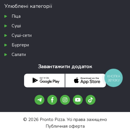
Улюблені категорії
Піца
Суші
Суші-сети
Бургери
Салати
Завантажити додаток
КНОПКА
ЗВ'ЯЗКУ
© 2026 Pronto Pizza. Усі права захищено
Публичная оферта