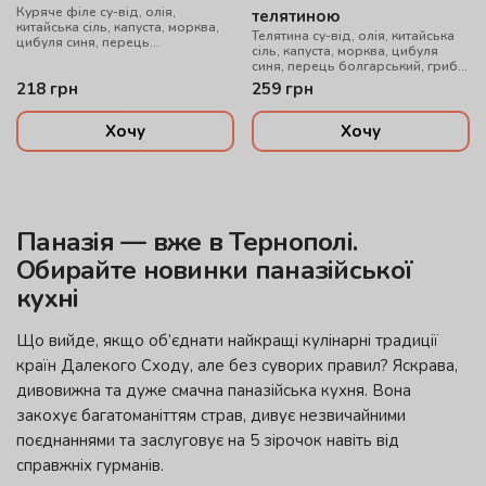
Куряче філе су-від, олія,
телятиною
китайська сіль, капуста, морква,
Телятина су-від, олія, китайська
цибуля синя, перець
сіль, капуста, морква, цибуля
болгарський, гриби муер, рисова
синя, перець болгарський, гриби
локшина, соус WOK, цибуля
муер, рисова локшина, соус WOK,
218
грн
259
грн
зелена, кунжут мікс
цибуля зелена, кунжут мікс,
перець чилі гострий
Хочу
Хочу
Паназія — вже в Тернополі.
Обирайте новинки паназійської
кухні
Що вийде, якщо об’єднати найкращі кулінарні традиції
країн Далекого Сходу, але без суворих правил? Яскрава,
дивовижна та дуже смачна паназійська кухня. Вона
закохує багатоманіттям страв, дивує незвичайними
поєднаннями та заслуговує на 5 зірочок навіть від
справжніх гурманів.