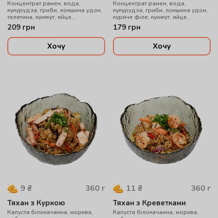
Концентрат рамен, вода,
Концентрат рамен, вода,
кукурудза, гриби, локшина удон,
кукурудза, гриби, локшина удон,
телятина, кунжут, яйце
куряче філе, кунжут, яйце
перепелине, цибуля зелена
перепелине, цибуля зелена
209
грн
179
грн
Хочу
Хочу
360
г
360
г
9
₴
11
₴
Тяхан з Куркою
Тяхан з Креветками
Капуста білокачанна, морква,
Капуста білокачанна, морква,