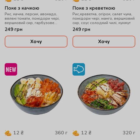
Поке з качкою
Поке з креветкою
Рис, качка, персик, авокадо,
Рис,креветка, огірок, салат чука,
вялені томати, помідори чері,
помідори чері, манго, вершковий
вершковий сир, гарбузове
сир, соус солодкий чилі, кунжут
насіння, медово-гірчичний соус
249
грн
249
грн
Хочу
Хочу
360
г
320
г
12
₴
12
₴