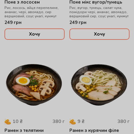
Поке з лососем
Поке мікс вугор/тунець
Рис, лосось, яйце перепелине,
Рис, вугор, тунець, салат чука,
ананас, чері, авокадо, сир
помідори чері, ананас, авокадо,
вершковий, соус унагі, кунжут
вершковий сир, соус унагі, кунжут
249
грн
249
грн
Хочу
Хочу
380
г
380
г
10
₴
9
₴
Рамен з телятини
Рамен з курячим філе