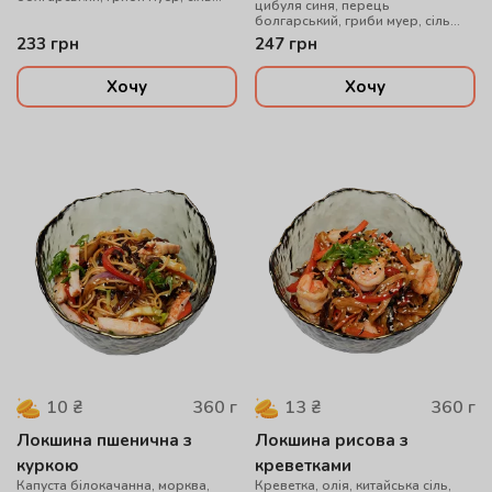
цибуля синя, перець
китайська, рис варений, соус
болгарський, гриби муер, сіль
WOK, цибуля зелена, кунжут мікс,
китайська, локшина удон, соус
233
грн
247
грн
телятина су-від
WOK, цибуля зелена, кунжут мікс,
креветки
Хочу
Хочу
360
г
360
г
10
₴
13
₴
Локшина пшенична з
Локшина рисова з
куркою
креветками
Капуста білокачанна, морква,
Креветка, олія, китайська сіль,