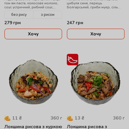
том ям паста, кокосове молоко,
цибуля синя, перець
соус устричний, рибний соус,
болгарський, гриби муер, сіль
кінза, мікс кунжуту, вода
китайська, локшина удон, соус
без рису
з рисом
WOK, цибуля зелена, кунжут мікс,
телятина су-від
279
грн
247
грн
Хочу
Хочу
360
г
360
г
11
₴
13
₴
Локшина рисова з куркою
Локшина рисова з