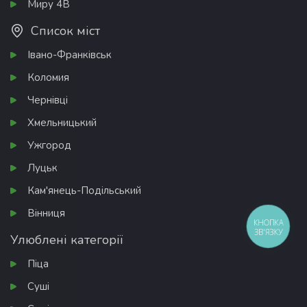
Миру 4В
Список міст
Івано-Франківськ
Коломия
Чернівці
Хмельницький
Ужгород
Луцьк
Кам'янець-Подільський
Вінниця
КНОПКА
ЗВ'ЯЗКУ
Улюблені категорії
Піца
Суші