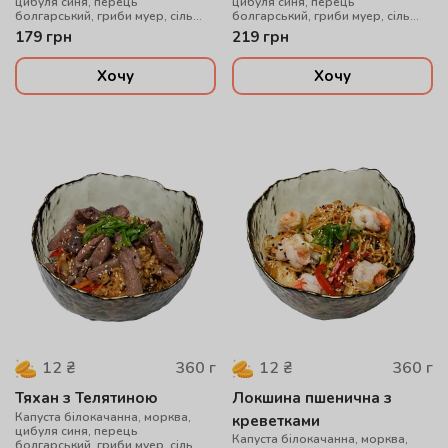
цибуля синя, перець
цибуля синя, перець
болгарський, гриби муер, сіль
болгарський, гриби муер, сіль
китайська, рис варений, соус
китайська, рис варений, соус
179
грн
219
грн
WOK, цибуля зелена, кунжут мікс,
WOK, цибуля зелена, кунжут мікс,
куряче філе су-від
креветки
Хочу
Хочу
360
г
360
г
12
₴
12
₴
Тяхан з Телятиною
Локшина пшенична з
Капуста білокачанна, морква,
креветками
цибуля синя, перець
Капуста білокачанна, морква,
болгарський, гриби муер, сіль