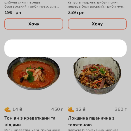
цибуля синя, перець
капуста, морква, цибуля синя,
болгарський, гриби муер, сіль
перець болгарський, гриби муер,
китайська, локшина удон, соус
рисова локшина, соус WOK,
199
грн
259
грн
WOK, цибуля зелена, кунжут мікс,
цибуля зелена, кунжут мікс
куряче філе су-від
Хочу
Хочу
450
г
360
г
14
₴
12
₴
Том ям з креветками та
Локшина пшенична з
мідіями
телятиною
Мідії, креветки, чері, гриби муер,
Капуста білокачанна, морква,