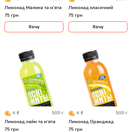
Лимонад Малина та м’ята
Лимонад класичний
75
грн
75
грн
Хочу
Хочу
500
г
500
г
4
₴
4
₴
Лимонад лайм та м’ята
Лимонад Оранджад
75
грн
75
грн