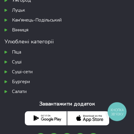
Ужгород
Луцьк
Кам'янець-Подільський
Вінниця
Улюблені категорії
Піца
Суші
Суші-сети
Бургери
Салати
Завантажити додаток
КНОПКА
ЗВ'ЯЗКУ