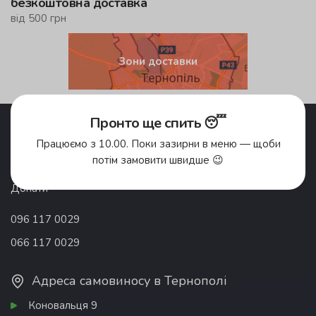
безкоштовна доставка
від 500 грн
Зони доставки
Пронто ще спить 😴
Акції
Pronto Club
Доставка їжі
Відгуки
Працюємо з 10.00. Поки зазирни в меню — щоби
Про компанію
Франшиза
потім замовити швидше 😉
Вакансії
Контакти
Донати
096 117 0029
066 117 0029
Адреса самовиносу в Тернополі
Коновальця 9