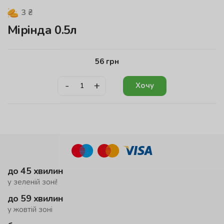
3
₴
Мірінда 0.5л
56
грн
-
+
Хочу
до 45 хвилин
у зеленій зоні!
до 59 хвилин
у жовтій зоні