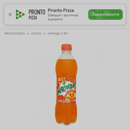
5.0
Pronto Pizza
Завантажити
Швидше і зручніше
в додатку
Акції
Піца
Суші
Сети
Бургери
Комбо
Паст
PRONTOPIZZA
НАПОЇ
МІРІНДА 0.5Л