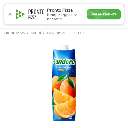
5.0
Pronto Pizza
Завантажити
Швидше і зручніше
в додатку
Акції
Піца
Суші
Сети
Бургери
Комбо
Паст
PRONTOPIZZA
НАПОЇ
САНДОРА АПЕЛЬСИН 1Л.