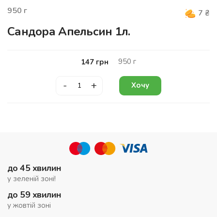
950
г
7
₴
Сандора Апельсин 1л.
950
г
147
грн
-
+
Хочу
до 45 хвилин
у зеленій зоні!
до 59 хвилин
у жовтій зоні