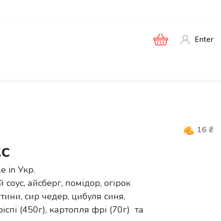
Enter
16
₴
с
le in
Укр
.
соус, айсберг, помідор, огірок
тини, сир чедер, цибуля синя,
іспі (450г), картопля фрі (70г) та