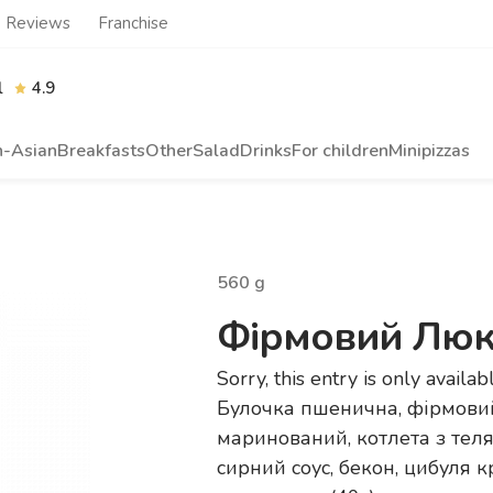
Reviews
Franchise
l
4.9
n-Asian
Breakfasts
Other
Salad
Drinks
For children
Minipizzas
560
g
Фірмовий Люк
Sorry, this entry is only availab
Булочка пшенична, фірмовий 
маринований, котлета з теля
сирний соус, бекон, цибуля кр