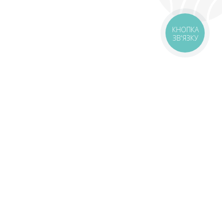
КНОПКА
ЗВ'ЯЗКУ
livery
Delivery areas
00 UAH
Download app