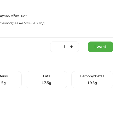
дукти, яйця, соя.
ових страв не більше 3 год.
-
+
I want
teins
Fats
Carbohydrates
.5
g
17.5
g
19.5
g