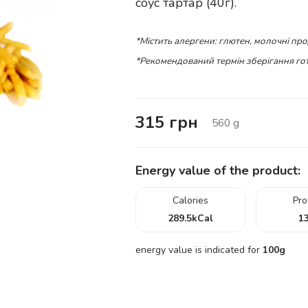
соус тартар (40г).
*Містить алергени: глютен, молочні про
*Рекомендований термін зберігання гот
315
грн
560
g
Energy value of the product:
Calories
Pro
289.5
kCal
13
energy value is indicated for
100g