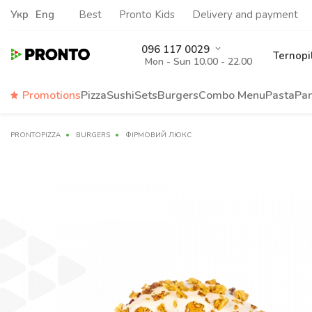
Укр
Eng
Best
Pronto Kids
Delivery and payment
096 117 0029
Ternopi
Mon - Sun 10.00 - 22.00
Promotions
Pizza
Sushi
Sets
Burgers
Сombo Menu
Pasta
Pa
PRONTOPIZZA
BURGERS
ФІРМОВИЙ ЛЮКС