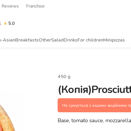
Reviews
Franchise
l
5.0
n-Asian
Breakfasts
Other
Salad
Drinks
For children
Minipizzas
450
g
(Копія)Prosciut
Не сумується з іншими акційними 
Base, tomato sauce, mozzarel