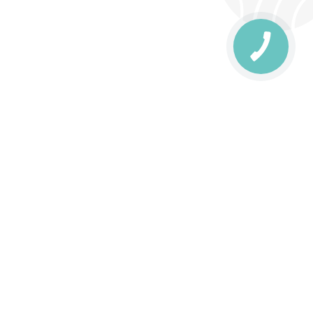
КНОПКА
ЗВ'ЯЗКУ
livery
Delivery areas
00 UAH
Download app