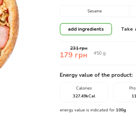
Sesame
Take 
add ingredients
231
грн
450
g
179
грн
Energy value of the product:
Calories
Pro
327.49
kCal
11
energy value is indicated for
100g