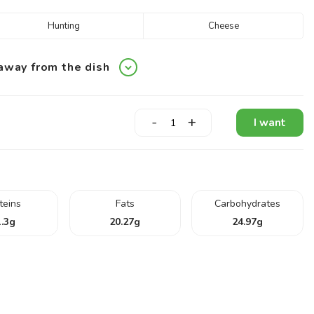
Hunting
Cheese
away from the dish
-
+
I want
teins
Fats
Carbohydrates
.3
g
20.27
g
24.97
g