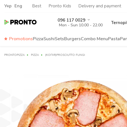
Укр
Eng
Best
Pronto Kids
Delivery and payment
096 117 0029
Ternopi
Mon - Sun 10.00 - 22.00
Promotions
Pizza
Sushi
Sets
Burgers
Сombo Menu
Pasta
Pa
PRONTOPIZZA
PIZZA
(КОПІЯ)PROSCIUTTO FUNGI