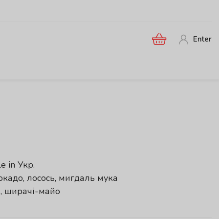
Enter
le in
Укр
.
окадо, лосось, мигдаль мука
і, ширачі-майо