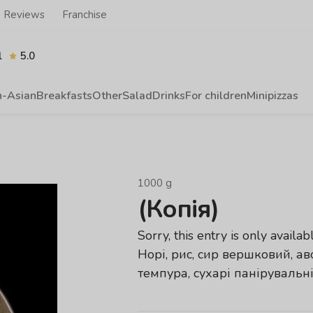
Reviews
Franchise
l
5.0
n-Asian
Breakfasts
Other
Salad
Drinks
For children
Minipizzas
1000
g
(Копія)
Sorry, this entry is only availab
Норі, рис, сир вершковий, ав
темпура, сухарі панірувальн