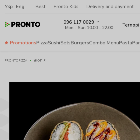
Укр
Eng
Best
Pronto Kids
Delivery and payment
096 117 0029
Ternopi
Mon - Sun 10.00 - 22.00
Promotions
Pizza
Sushi
Sets
Burgers
Сombo Menu
Pasta
Pa
PRONTOPIZZA
(КОПІЯ)