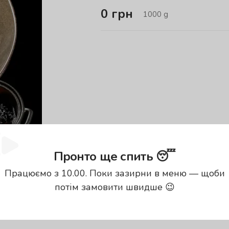
0
грн
1000
g
Пронто ще спить 😴
Працюємо з 10.00. Поки зазирни в меню — щоби
потім замовити швидше 😉