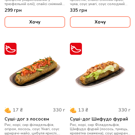
трюфельній олії), спайсі сніжний
чука, соус унагі, соус солодкий
краб, соус унагі, соус солодкий
чилі, кунжут, соус горіховий
299
грн
335
грн
чилі, цибуля криспі, зелена
кунжутний, сухарі панко
цибуля, сухарі панко
Хочу
Хочу
330
г
330
г
17
₴
13
₴
Суші-дог з лососем
Суші-дог Шифудо фурай
Рис, норі, сир філадельфія,
Рис, норі, сир Філадельфія,
огірок, лосось, соус Унагі, соус
Шифудо фурай (лосось, тунець,
шрирачі-майо, цибуля криспі,
креветка смажена), соус шрирачі-