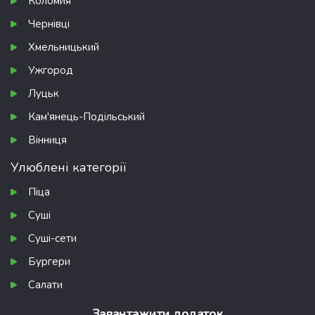
Коломия
Чернівці
Хмельницький
Ужгород
Луцьк
Кам'янець-Подільський
Вінниця
Улюблені категорії
Піца
Суші
Суші-сети
Бургери
Салати
Завантажити додаток