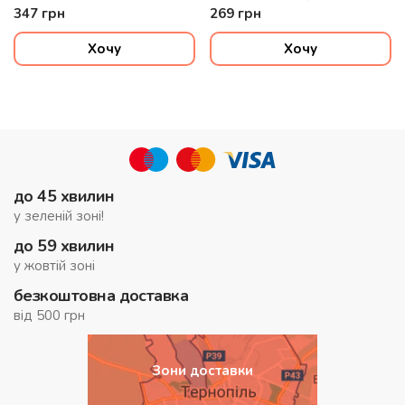
цибуля зелена, сухарі панко
майо, салат Айсберг, цибуля
347
грн
269
грн
криспі, соус унагі, соус солодкий
чилі, кунжут, сухарі панко
Хочу
Хочу
до 45 хвилин
у зеленій зоні!
до 59 хвилин
у жовтій зоні
безкоштовна доставка
від 500 грн
Зони доставки