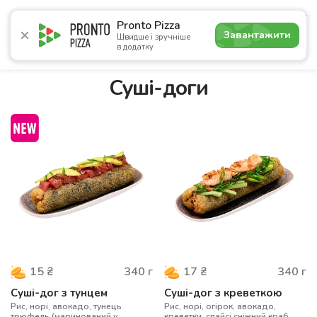
5.0
Pronto Pizza
Завантажити
Швидше і зручніше
в додатку
Акції
Піца
Суші
Сети
Бургери
Комбо
Паст
Суші-доги
340
г
340
г
15
₴
17
₴
Суші-дог з тунцем
Суші-дог з креветкою
Рис, норі, авокадо, тунець
Рис, норі, огірок, авокадо,
трюфель (маринований у
креветки, спайсі сніжний краб,