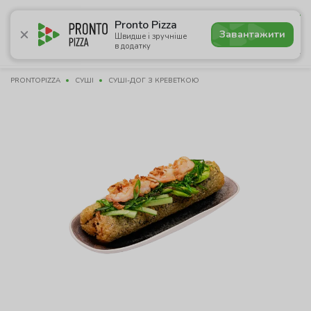
4.9
Pronto Pizza
Завантажити
Швидше і зручніше
в додатку
Акції
Піца
Суші
Сети
Бургери
Комбо
Паст
PRONTOPIZZA
СУШІ
СУШІ-ДОГ З КРЕВЕТКОЮ