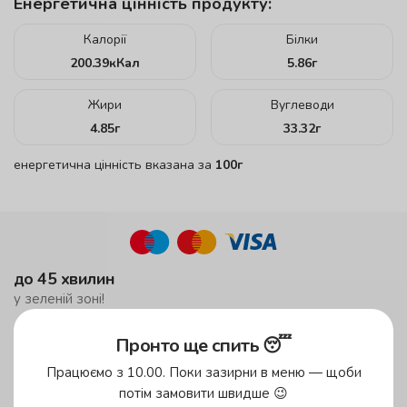
Енергетична цінність продукту:
Калорії
Білки
200.39
кКал
5.86
г
Жири
Вуглеводи
4.85
г
33.32
г
енергетична цінність вказана за
100г
до 45 хвилин
у зеленій зоні!
до 59 хвилин
Пронто ще спить 😴
у жовтій зоні
Працюємо з 10.00. Поки зазирни в меню — щоби
безкоштовна доставка
потім замовити швидше 😉
від 500 грн