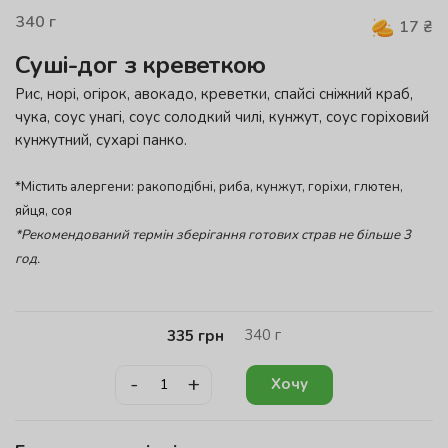
340
г
17
₴
Суші-дог з креветкою
Рис, норі, огірок, авокадо, креветки, спайсі сніжний краб,
чука, соус унагі, соус солодкий чилі, кунжут, соус горіховий
кунжутний, сухарі панко.
*Містить алергени: ракоподібні, риба, кунжут, горіхи, глютен,
яйця, соя
*Рекомендований термін зберігання готових страв не більше 3
год.
340
г
335
грн
-
+
Хочу