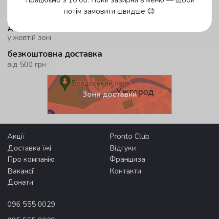
до 45 хвилин
у зеленій зоні!
потім замовити швидше 😉
до 59 хвилин
у жовтій зоні
безкоштовна доставка
від 500 грн
Зони доставки
Акції
Pronto Club
Доставка їжі
Відгуки
Про компанію
Франшиза
Вакансії
Контакти
Донати
096 555 0029