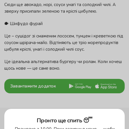
Сюди ще авокадо, норі, соуси унагі та солодкий чилі. А
зверху присипали зеленою та кріспі цибулею.
🐡 Шифудо фурай
Це – сушідог зі смаженим лососем, тунцем і креветкою під
соусом шрірача-майо. Відтіняють це тріо морепродуктів
цибуля кріспі, унагі і солодкий чилі соус.
Це ідеальна альтернатива бургеру чи ролам. Коли хочеш
щось нове — це саме воно.
Завантажити додаток
Пронто ще спить 😴
Працюємо з 10.00. Поки зазирни в меню — щоби