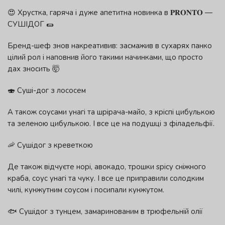
😍 Хрустка, гаряча і дуже апетитна новинка в 𝐏𝐑𝐎𝐍𝐓𝐎 —
СУШІДОГ 🌯
Бренд-шеф знов накреативив: засмажив в сухарях панко
цілий рол і наповнив його такими начинками, що просто
дах зносить 🤯
🍣 Суші-дог з лососем
А також соусами унагі та шрірача-майо, з кріспі цибулькою
та зеленою цибулькою. І все це на подушці з філадельфії.
🦐 Сушідог з креветкою
Де також відчуєте норі, авокадо, трошки spicy сніжного
краба, соус унагі та чуку. І все це приправили солодким
чилі, кунжутним соусом і посипали кунжутом.
🐟 Сушідог з тунцем, замаринованим в трюфельній олії