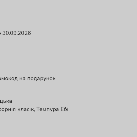
 30.09.2026
ромокод на подарунок
ацька
форнія класік, Темпура Ебі