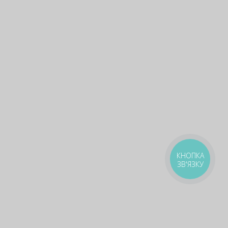
КНОПКА
ЗВ'ЯЗКУ
Gifts that not everyone knows
about 🎁