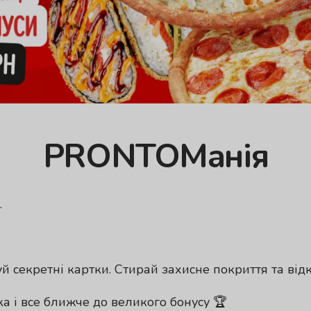
PRONTOМанія
.
й секретні картки. Стирай захисне покриття та ві
а і все ближче до великого бонусу 🏆