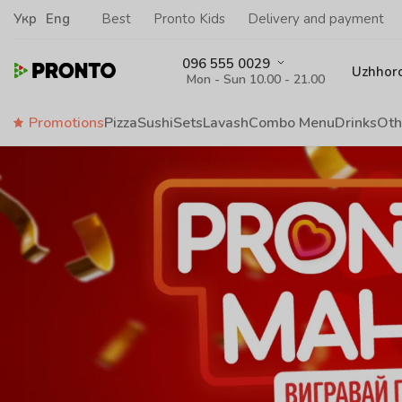
Укр
Eng
Best
Pronto Kids
Delivery and payment
096 555 0029
Uzhhor
Mon - Sun 10.00 - 21.00
Promotions
Pizza
Sushi
Sets
Lavash
Сombo Menu
Drinks
Oth