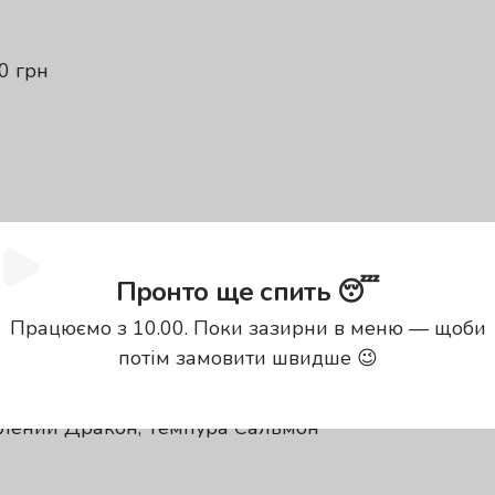
0 грн
Пронто ще спить 😴
у 2 рівня
Працюємо з 10.00. Поки зазирни в меню — щоби
потім замовити швидше 😉
Зелений Дракон, Темпура Сальмон