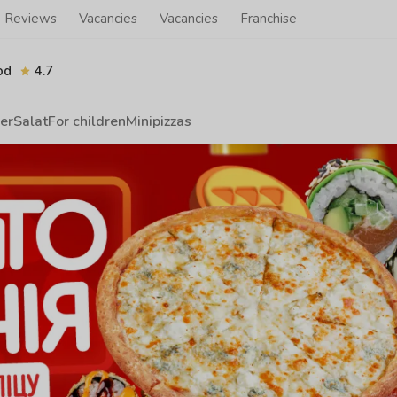
Reviews
Vacancies
Vacancies
Franchise
od
4.7
er
Salat
For children
Minipizzas