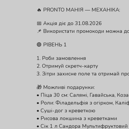
🔥 PRONTO МАНІЯ — МЕХАНІКА:
📅 Акція діє до 31.08.2026
📌 Використати промокоди можна до
🟢 РІВЕНЬ 1
1. Роби замовлення
2. Отримуй скретч-карту
3. Зітри захисне поле та отримай п
🎁 Можливі подарунки:
• Піца 30 см: Салямі, Гавайська, Коз
• Роли: Філадельфія з огірком, Калі
• Суші-дог з креветкою
• Рисова локшина з креветками
• Сік 1 л Сандора Мультифруктовий