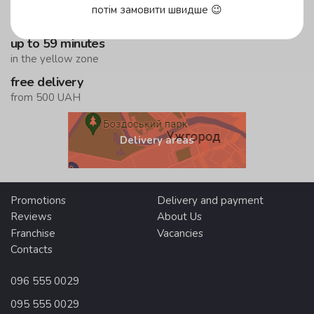
up to 45 minutes
потім замовити швидше 😉
in the green zone!
up to 59 minutes
in the yellow zone
free delivery
from 500 UAH
Delivery areas
Promotions
Delivery and payment
Reviews
About Us
Franchise
Vacancies
Contacts
096 555 0029
095 555 0029