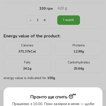
420
g
330
грн
-
+
I want
Energy value of the product:
Calories
Proteins
371.37
kCal
12.99
g
Fats
Carbohydrates
24.1
g
25.64
g
energy value is indicated for
100g
Пронто ще спить 😴
Працюємо з 10.00. Поки зазирни в меню — щоби