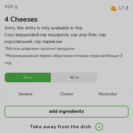
420
g
17
₴
4 Cheeses
Sorry, this entry is only available in
Укр
.
Соус вершковий,сир моцарела, сир дор блю, сир
королівський, сир пармезан
*Містить алергени: молочні продукти
*Рекомендований термін зберігання готових страв не більше 3
год.
30 см
40 см
Sesame
Cheese
Myslivskyi
add ingredients
Take away from the dish