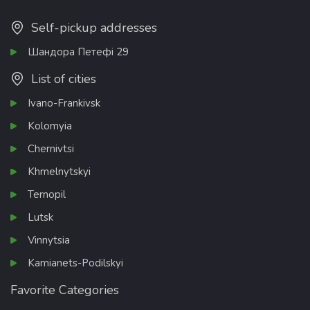
Self-pickup addresses
Шандора Петефі 29
List of cities
Ivano-Frankivsk
Kolomyia
Chernivtsi
Khmelnytskyi
Ternopil
Lutsk
Vinnytsia
Kamianets-Podilskyi
Favorite Categories