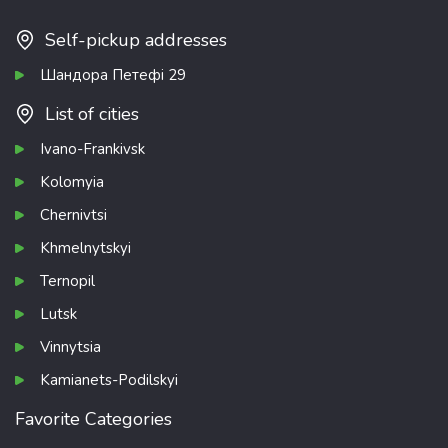
Self-pickup addresses
Шандора Петефі 29
List of cities
Ivano-Frankivsk
Kolomyia
Chernivtsi
Khmelnytskyi
Ternopil
Lutsk
Vinnytsia
Kamianets-Podilskyi
Favorite Categories