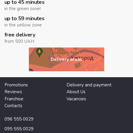
up to 45 minutes
in the green zone!
up to 59 minutes
in the yellow zone
free delivery
from 500 UAH
Delivery areas
Promotions
Delivery and payment
Reviews
About Us
Franchise
Vacancies
Contacts
096 555 0029
095 555 0029