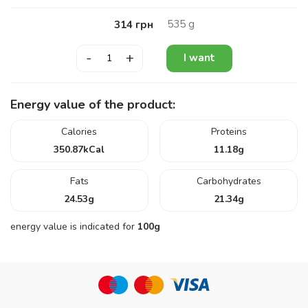
535
g
314
грн
-
+
I want
Energy value of the product:
Calories
Proteins
350.87
kCal
11.18
g
Fats
Carbohydrates
24.53
g
21.34
g
energy value is indicated for
100g