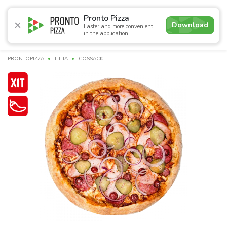
4.7
Pronto Pizza
Download
Faster and more convenient
in the application
Promotions
Pizza
Sushi
Sets
Lavash
Сombo M
PRONTOPIZZA
ПІЦА
COSSACK