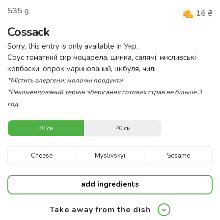
535
g
16
₴
Cossack
Sorry, this entry is only available in
Укр
.
Соус томатний сир моцарела, шинка, салямі, мисливські
ковбаски, огірок маринований, цибуля, чилі
*Містить алергени: молочні продукти
*Рекомендований термін зберігання готових страв не більше 3
год.
30 см
40 см
Cheese
Myslivskyi
Sesame
add ingredients
Take away from the dish