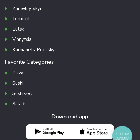
Khmelnytskyi
Ternopil
Lutsk
Vinnytsia
Kamianets-Podilskyi
Favorite Categories
Pizza
Sushi
Sushi-set
Salads
Download app
КНОПКА
ЗВ'ЯЗКУ