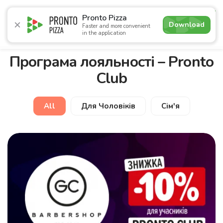
4.6
Pronto Pizza
Download
Faster and more convenient
in the application
Promotions
Pizza
Sushi
Sets
Lavash
Сombo M
Програма лояльності – Pronto
Club
All
Для Чоловіків
Сім'я