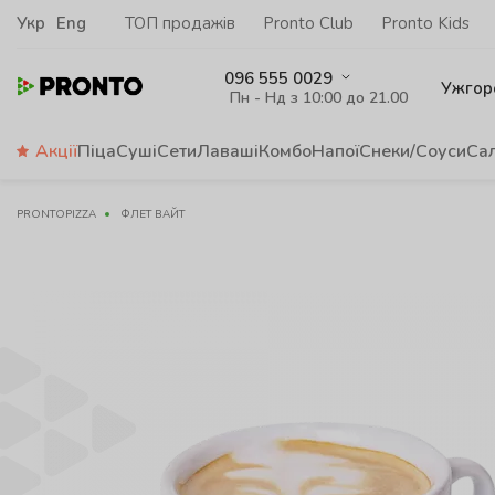
Укр
Eng
ТОП продажів
Pronto Club
Pronto Kids
096 555 0029
Ужгор
Пн - Нд з 10:00 до 21.00
Акції
Піца
Суші
Сети
Лаваші
Комбо
Напої
Снеки/Соуси
Са
PRONTOPIZZA
ФЛЕТ ВАЙТ