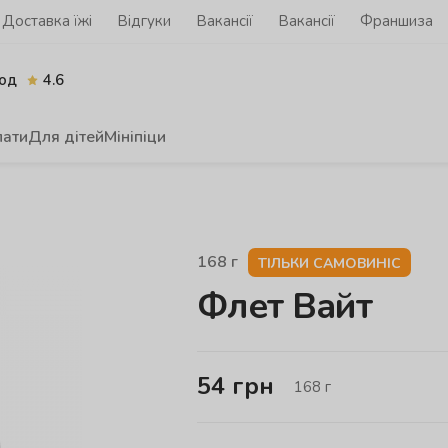
Доставка їжі
Відгуки
Вакансії
Вакансії
Франшиза
од
4.6
лати
Для дітей
Мініпіци
168
г
ТІЛЬКИ САМОВИНІС
Флет Вайт
54
грн
168
г