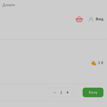
Донати
Вхід
3
₴
-
+
Хочу