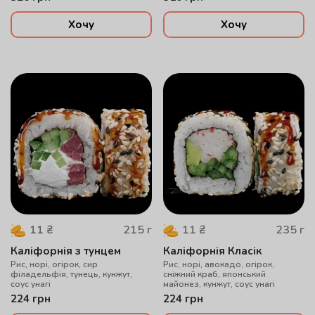
Хочу
Хочу
215
г
235
г
11
₴
11
₴
Каліфорнія з тунцем
Каліфорнія Класік
Рис, норі, огірок, cир
Рис, норі, авокадо, огірок,
філадельфія, тунець, кунжут,
сніжний краб, японський
соус унагі
майонез, кунжут, соус унагі
224
грн
224
грн