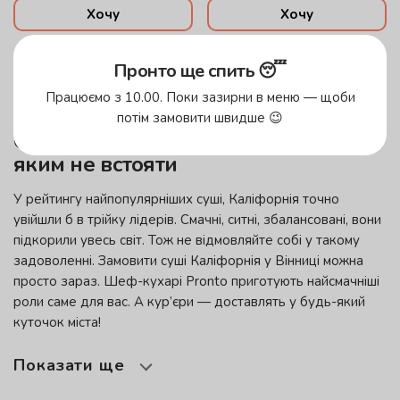
Хочу
Хочу
Пронто ще спить 😴
Працюємо з 10.00. Поки зазирни в меню — щоби
потім замовити швидше 😉
Суші Каліфорнія — смак, перед
яким не встояти
У рейтингу найпопулярніших суші, Каліфорнія точно
увійшли б в трійку лідерів. Смачні, ситні, збалансовані, вони
підкорили увесь світ. Тож не відмовляйте собі у такому
задоволенні. Замовити суші Каліфорнія у Вінниці можна
просто зараз. Шеф-кухарі
Pronto
приготують найсмачніші
роли саме для вас. А кур’єри — доставлять у будь-який
куточок міста!
Показати ще