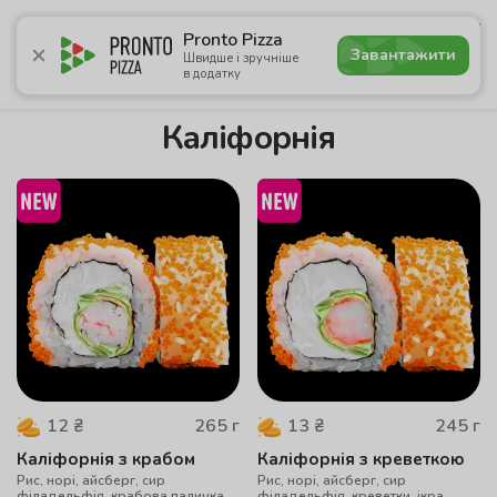
4.9
Pronto Pizza
Завантажити
Швидше і зручніше
в додатку
Акції
Піца
Суші
Ланчі
Бургери
Комбо
Нап
Каліфорнія
265
г
245
г
12
₴
13
₴
Каліфорнія з крабом
Каліфорнія з креветкою
Рис, норі, айсберг, сир
Рис, норі, айсберг, сир
філадельфія, крабова паличка,
філадельфія, креветки, ікра