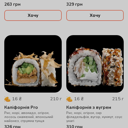
кунжут
263
грн
329
грн
Хочу
Хочу
210
г
215
г
16
₴
16
₴
Каліфорнія Pro
Каліфорнія з вугрем
Рис, норі, авокадо, огірок,
Рис, норі, огірок, cир
лосось смажений, японський
філадельфія, вугор, кунжут, соус
майонез, стружка тунця
унагі
326
грн
310
грн