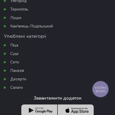
Ужгород
Тернопіль
Луцьк
Кам'янець-Подільський
Улюблені категорії
Піца
Суші
Сети
Паназія
Десерти
Салати
КНОПКА
ЗВ'ЯЗКУ
Завантажити додаток