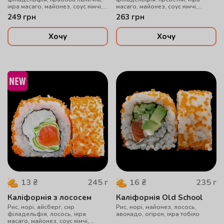
ікра масаго, майонез, соус кімчі,
масаго, майонез, соус кімчі,
кунжут
кунжут
249
грн
263
грн
Хочу
Хочу
245
г
235
г
13
₴
16
₴
Каліфорнія з лососем
Каліфорнія Old School
Рис, норі, айсберг, сир
Рис, норі, майонез, лосось,
філадельфія, лосось, ікра
авокадо, огірок, ікра тобіко
масаго, майонез, соус кімчі,