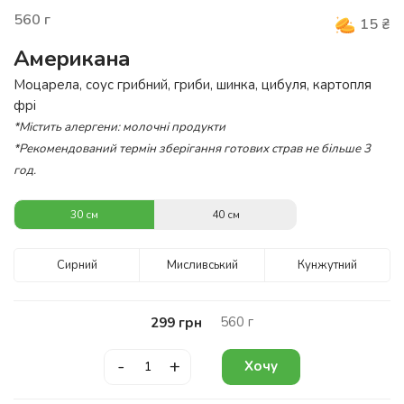
560
г
15
₴
Американа
Моцарела, соус грибний, гриби, шинка, цибуля, картопля
фрі
*Містить алергени: молочні продукти
*Рекомендований термін зберігання готових страв не більше 3
год.
30 см
40 см
Сирний
Мисливський
Кунжутний
560
г
299
грн
-
+
Хочу