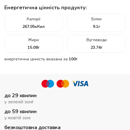
Енергетична цінність продукту:
Калорії
Білки
267.05
кКал
9.1
г
Жири
Вуглеводи
15.08
г
23.74
г
енергетична цінність вказана за
100г
до 29 хвилин
у зеленій зоні!
до 59 хвилин
у жовтій зоні
безкоштовна доставка