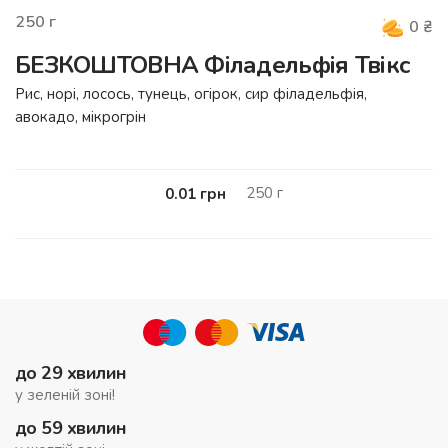
250
г
0
₴
БЕЗКОШТОВНА Філадельфія Твікс
Рис, норі, лосось, тунець, огірок, сир філадельфія,
авокадо, мікрогрін
250
г
0.01
грн
до 29 хвилин
у зеленій зоні!
до 59 хвилин