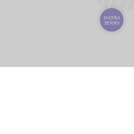
КНОПКА
ЗВ'ЯЗКУ
 зону
Зони доставки
мовлення 1500 грн
Завантажити додаток