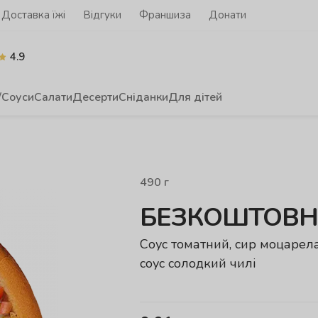
Доставка їжі
Відгуки
Франшиза
Донати
4.9
/Соуси
Салати
Десерти
Сніданки
Для дітей
490
г
БЕЗКОШТОВНА
Cоуc томатний, сир моцарела
соус солодкий чилі