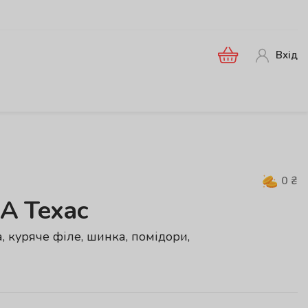
Вхід
0
₴
 Техас
, куряче філе, шинка, помідори,