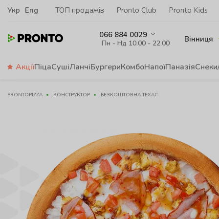
Укр
Eng
ТОП продажів
Pronto Club
Pronto Kids
066 884 0029
Вінниця
Пн - Нд 10.00 - 22.00
Акції
Піца
Суші
Ланчі
Бургери
Комбо
Напої
Паназія
Снеки
PRONTOPIZZA
КОНСТРУКТОР
БЕЗКОШТОВНА ТЕХАС