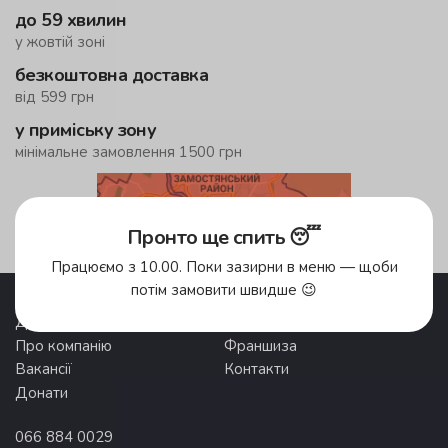
до 59 хвилин
у жовтій зоні
безкоштовна доставка
від 599 грн
у приміську зону
мінімальне замовлення 1500 грн
Зони доставки
Пронто ще спить 😴
Працюємо з 10.00. Поки зазирни в меню — щоби
потім замовити швидше 😉
Акції
Pronto Club
Доставка їжі
Відгуки
Про компанію
Франшиза
Вакансії
Контакти
Донати
066 884 0029