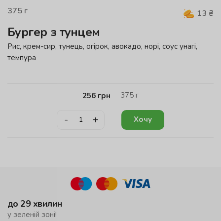
375
г
13
₴
Бургер з тунцем
Рис, крем-сир, тунець, огірок, авокадо, норі, соус унагі,
темпура
375
г
256
грн
-
+
Хочу
до 29 хвилин
у зеленій зоні!