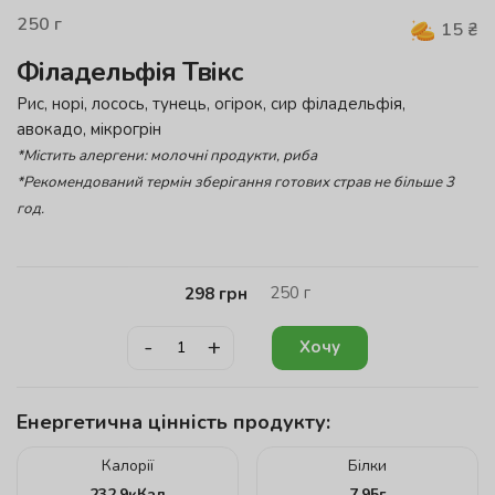
250
г
15
₴
Філадельфія Твікс
Рис, норі, лосось, тунець, огірок, сир філадельфія,
авокадо, мікрогрін
*Містить алергени: молочні продукти, риба
*Рекомендований термін зберігання готових страв не більше 3
год.
250
г
298
грн
-
+
Хочу
Енергетична цінність продукту:
Калорії
Білки
232.9
кКал
7.95
г