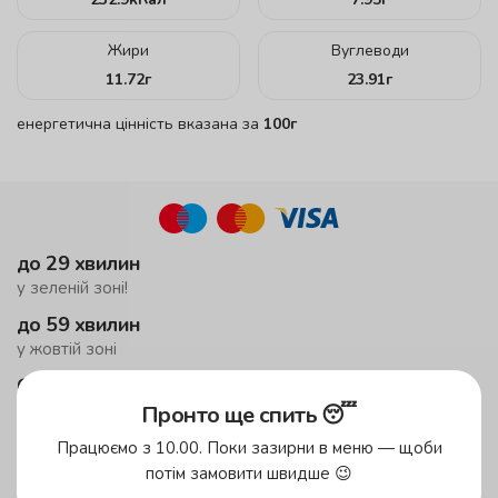
Жири
Вуглеводи
11.72
г
23.91
г
енергетична цінність вказана за
100г
до 29 хвилин
у зеленій зоні!
до 59 хвилин
у жовтій зоні
безкоштовна доставка
від 599 грн
Пронто ще спить 😴
у приміську зону
Працюємо з 10.00. Поки зазирни в меню — щоби
мінімальне замовлення 1500 грн
потім замовити швидше 😉