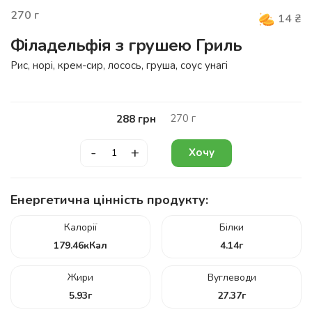
270
г
14
₴
Філадельфія з грушею Гриль
Рис, норі, крем-сир, лосось, груша, соус унагі
270
г
288
грн
-
+
Хочу
Енергетична цінність продукту:
Калорії
Білки
179.46
кКал
4.14
г
Жири
Вуглеводи
5.93
г
27.37
г