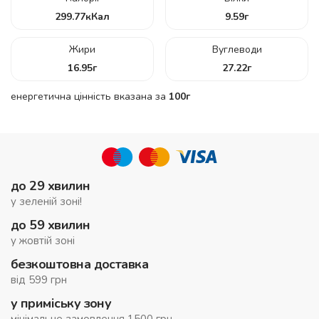
299.77
кКал
9.59
г
Жири
Вуглеводи
16.95
г
27.22
г
енергетична цінність вказана за
100г
до 29 хвилин
у зеленій зоні!
до 59 хвилин
у жовтій зоні
безкоштовна доставка
від 599 грн
у приміську зону
мінімальне замовлення 1500 грн