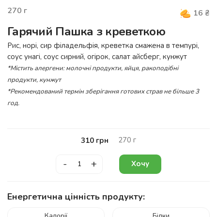
270
г
16
₴
Гарячий Пашка з креветкою
Рис, норі, сир філадельфія, креветка смажена в темпурі,
соус унагі, соус сирний, огірок, салат айсберг, кунжут
*Містить алергени: молочні продукти, яйця, ракоподібні
продукти, кунжут
*Рекомендований термін зберігання готових страв не більше 3
год.
270
г
310
грн
-
+
Хочу
Енергетична цінність продукту:
Калорії
Білки