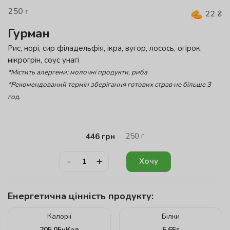
250
г
22
₴
Гурман
Рис, норі, сир філадельфія, ікра, вугор, лосось, огірок,
мікрогрін, соус унагі
*Містить алергени: молочні продукти, риба
*Рекомендований термін зберігання готових страв не більше 3
год.
250
г
446
грн
-
+
Хочу
Енергетична цінність продукту:
Калорії
Білки
205.05
кКал
5.65
г