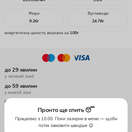
Жири
Вуглеводи
9.26
г
24.78
г
енергетична цінність вказана за
100г
до 29 хвилин
у зеленій зоні!
до 59 хвилин
у жовтій зоні
безкоштовна доставка
від 599 грн
Пронто ще спить 😴
у приміську зону
Працюємо з 10.00. Поки зазирни в меню — щоби
мінімальне замовлення 1500 грн
потім замовити швидше 😉