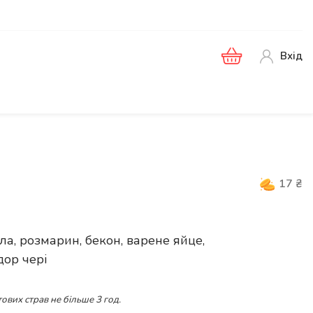
Вхід
17
₴
а, розмарин, бекон, варене яйце,
дор чері
ових страв не більше 3 год.