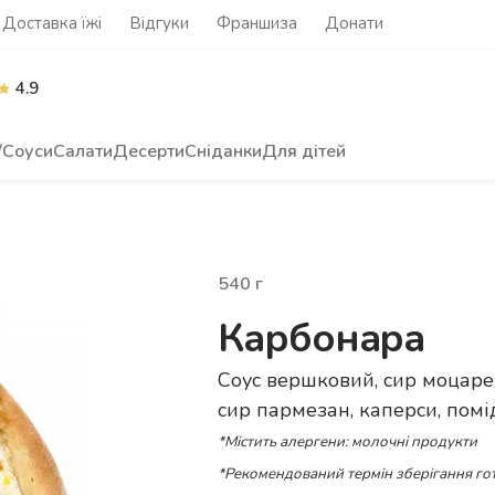
Доставка їжі
Відгуки
Франшиза
Донати
4.9
/Соуси
Салати
Десерти
Сніданки
Для дітей
540
г
Карбонара
Соус вершковий, сир моцарел
сир пармезан, каперси, помі
*Містить алергени: молочні продукти
*Рекомендований термін зберігання гот