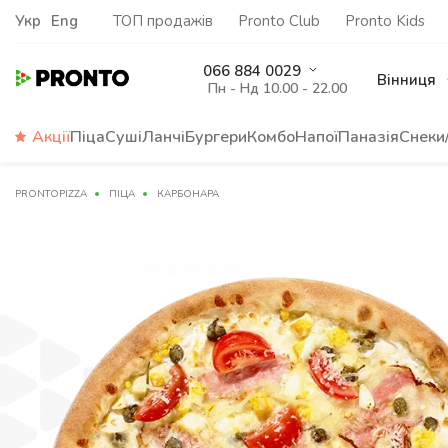
Укр
Eng
ТОП продажів
Pronto Club
Pronto Kids
066 884 0029
Вінниця
Пн - Нд 10.00 - 22.00
Акції
Піца
Суші
Ланчі
Бургери
Комбо
Напої
Паназія
Снеки
PRONTOPIZZA
ПІЦА
КАРБОНАРА