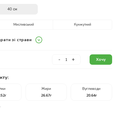
40 см
Мисливський
Кунжутний
рати зі страви
-
+
Хочу
кту:
ілки
Жири
Вуглеводи
.52
г
26.67
г
20.64
г
г