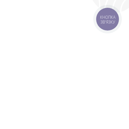
КНОПКА
ЗВ'ЯЗКУ
 зону
Зони доставки
мовлення 1500 грн
Завантажити додаток