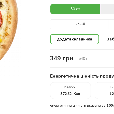
30 см
Сирний
Заб
додати складники
349
грн
540
г
Енергетична цінність проду
Калорії
Б
372.62
кКал
12
енергетична цінність вказана за
100