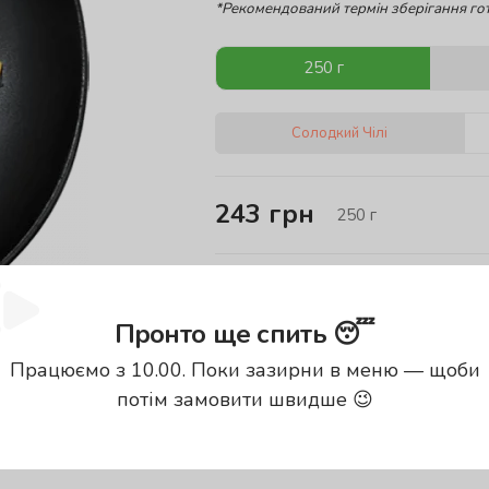
*Рекомендований термін зберігання гот
250 г
Солодкий Чілі
243
грн
250
г
Енергетична цінність проду
Пронто ще спить 😴
Калорії
Б
98.66
кКал
1
Працюємо з 10.00. Поки зазирни в меню — щоби
потім замовити швидше 😉
енергетична цінність вказана за
100