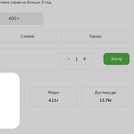
ових страв не більше 3 год.
400 г
Соєвий
Теріякі
-
+
Хочу
кту:
ілки
Жири
Вуглеводи
.65
г
4.11
г
13.76
г
г