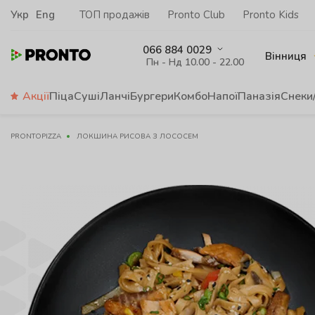
Укр
Eng
ТОП продажів
Pronto Club
Pronto Kids
066 884 0029
Вінниця
Пн - Нд 10.00 - 22.00
Акції
Піца
Суші
Ланчі
Бургери
Комбо
Напої
Паназія
Снеки
PRONTOPIZZA
ЛОКШИНА РИСОВА З ЛОСОСЕМ