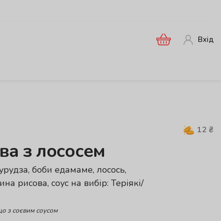
Вхід
12
₴
ва з лососем
урудза, боби едамаме, лосось,
на рисова, соус на вибір: Теріякі/
що з соєвим соусом