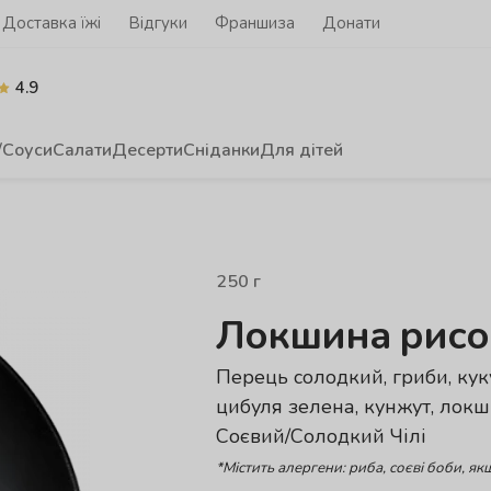
Доставка їжі
Відгуки
Франшиза
Донати
4.9
/Соуси
Салати
Десерти
Сніданки
Для дітей
250
г
Локшина рисо
Перець солодкий, гриби, кук
цибуля зелена, кунжут, локши
Соєвий/Солодкий Чілі
*Містить алергени: риба,
соєві боби, як