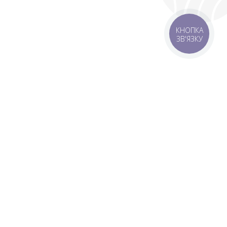
КНОПКА
ЗВ'ЯЗКУ
 зону
Зони доставки
мовлення 1500 грн
Завантажити додаток