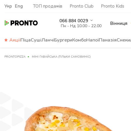
Укр
Eng
ТОП продажів
Pronto Club
Pronto Kids
066 884 0029
Вінниця
Пн - Нд 10.00 - 22.00
Акції
Піца
Суші
Ланчі
Бургери
Комбо
Напої
Паназія
Снеки
PRONTOPIZZA
МІНІ ГАВАЙСЬКА (ТІЛЬКИ САМОВИНІС)