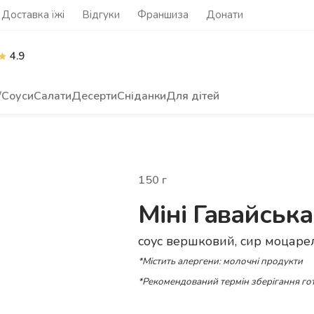
Доставка їжі
Відгуки
Франшиза
Донати
4.9
/Соуси
Салати
Десерти
Сніданки
Для дітей
150
г
Міні Гавайська
соус вершковий, сир моцарел
*Містить алергени: молочні продукти
*Рекомендований термін зберігання гот