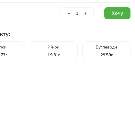
-
+
Хочу
кту:
ілки
Жири
Вуглеводи
.73
г
19.81
г
29.59
г
г