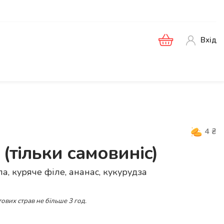
Вхід
4
₴
 (тільки самовиніс)
а, куряче філе, ананас, кукурудза
ових страв не більше 3 год.