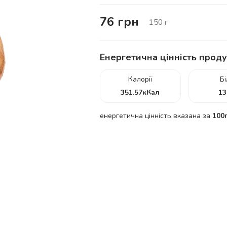
76
грн
150
г
Енергетична цінність проду
Калорії
Б
351.57
кКал
13
енергетична цінність вказана за
100