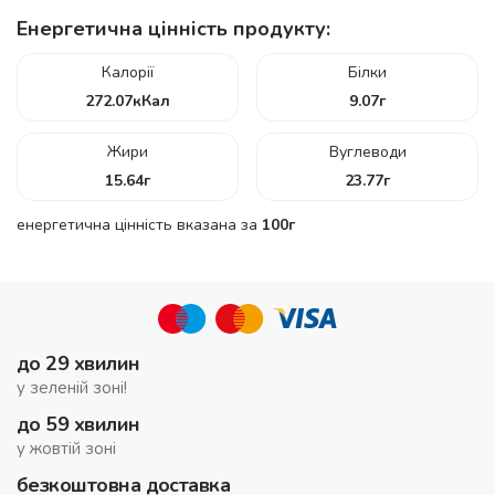
Енергетична цінність продукту:
Калорії
Білки
272.07
кКал
9.07
г
Жири
Вуглеводи
15.64
г
23.77
г
енергетична цінність вказана за
100г
до 29 хвилин
у зеленій зоні!
до 59 хвилин
у жовтій зоні
безкоштовна доставка