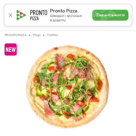
4.9
Pronto Pizza
Завантажити
Швидше і зручніше
в додатку
Акції
Піца
Суші
Ланчі
Бургери
Комбо
Нап
PRONTOPIZZA
ПІЦА
ПАРМА