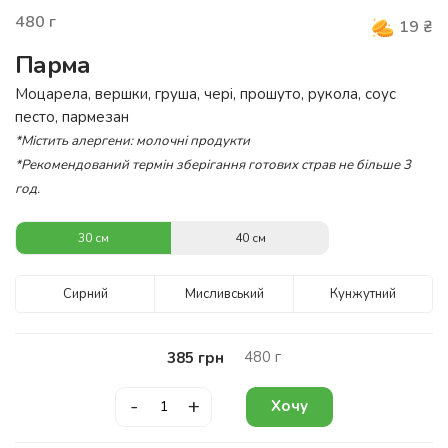
480
г
19
₴
Парма
Моцарела, вершки, груша, чері, прошуто, рукола, соус
песто, пармезан
*Містить алергени: молочні продукти
*Рекомендований термін зберігання готових страв не більше 3
год.
30 см
40 см
Сирний
Мисливський
Кунжутний
480
г
385
грн
-
+
Хочу