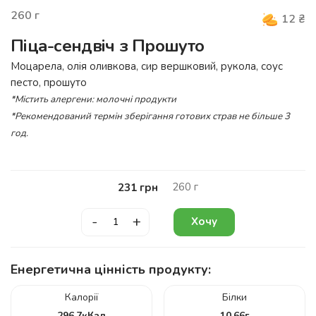
260
г
12
₴
Піца-сендвіч з Прошуто
Моцарела, олія оливкова, сир вершковий, рукола, соус
песто, прошуто
*Містить алергени: молочні продукти
*Рекомендований термін зберігання готових страв не більше 3
год.
260
г
231
грн
-
+
Хочу
Енергетична цінність продукту:
Калорії
Білки
296.7
кКал
10.66
г