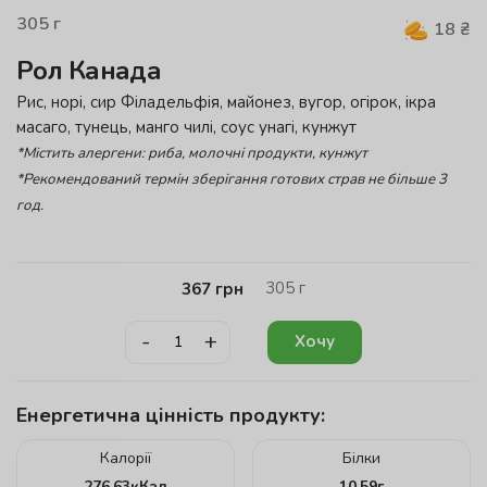
305
г
18
₴
Рол Канада
Рис, норі, сир Філадельфія, майонез, вугор, огірок, ікра
масаго, тунець, манго чилі, соус унагі, кунжут
*Містить алергени: риба, молочні продукти, кунжут
*Рекомендований термін зберігання готових страв не більше 3
год.
305
г
367
грн
-
+
Хочу
Енергетична цінність продукту:
Калорії
Білки
276.63
кКал
10.59
г