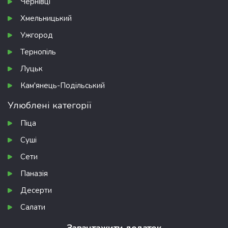
Чернівці
Хмельницький
Ужгород
Тернопіль
Луцьк
Кам'янець-Подільський
Улюблені категорії
Піца
Суші
Сети
Паназія
Десерти
Салати