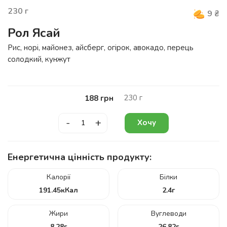
230
г
9
₴
Рол Ясай
Рис, норі, майонез, айсберг, огірок, авокадо, перець
солодкий, кунжут
230
г
188
грн
-
+
Хочу
Енергетична цінність продукту:
Калорії
Білки
191.45
кКал
2.4
г
Жири
Вуглеводи
8.28
г
26.82
г