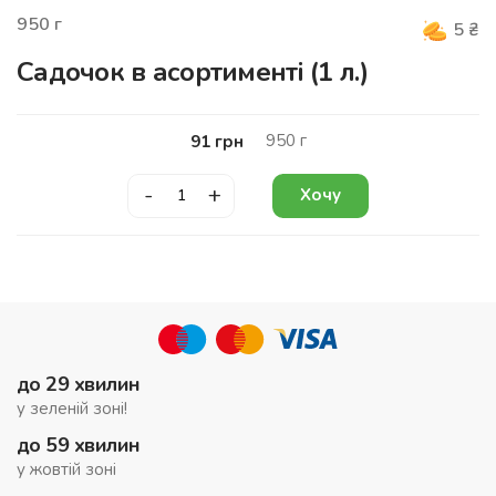
950
г
5
₴
Садочок в асортименті (1 л.)
950
г
91
грн
-
+
Хочу
до 29 хвилин
у зеленій зоні!
до 59 хвилин
у жовтій зоні