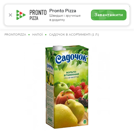
4.9
Pronto Pizza
Завантажити
Швидше і зручніше
в додатку
Акції
Піца
Суші
Ланчі
Бургери
Комбо
Нап
PRONTOPIZZA
НАПОЇ
САДОЧОК В АСОРТИМЕНТІ (1 Л.)