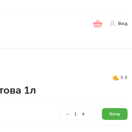
Вхід
6
₴
това 1л
-
+
Хочу