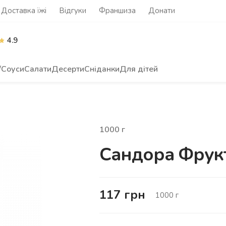
Доставка їжі
Відгуки
Франшиза
Донати
4.9
/Соуси
Салати
Десерти
Сніданки
Для дітей
1000
г
Сандора Фрук
117
грн
1000
г