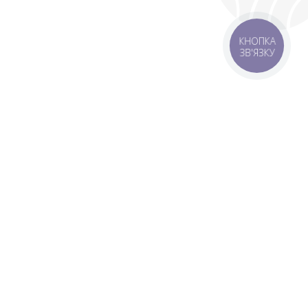
КНОПКА
ЗВ'ЯЗКУ
 зону
Зони доставки
мовлення 1500 грн
Завантажити додаток