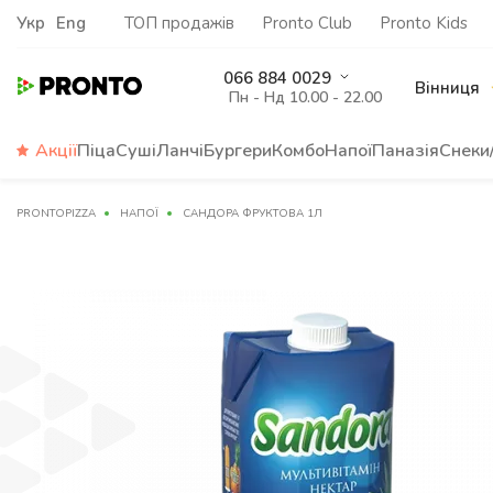
Укр
Eng
ТОП продажів
Pronto Club
Pronto Kids
066 884 0029
Вінниця
Пн - Нд 10.00 - 22.00
Акції
Піца
Суші
Ланчі
Бургери
Комбо
Напої
Паназія
Снеки
PRONTOPIZZA
НАПОЇ
САНДОРА ФРУКТОВА 1Л