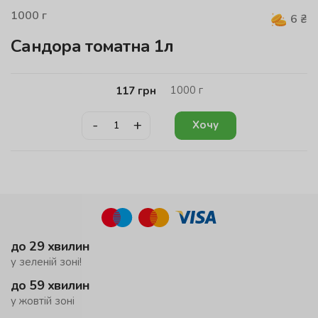
1000
г
6
₴
Сандора томатна 1л
1000
г
117
грн
-
+
Хочу
до 29 хвилин
у зеленій зоні!
до 59 хвилин
у жовтій зоні