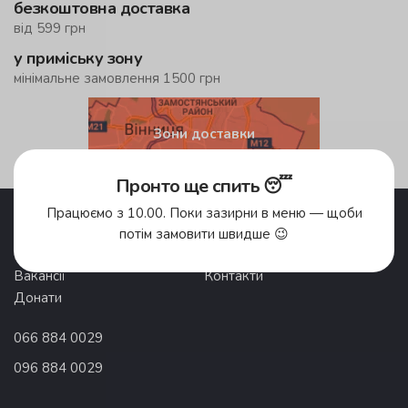
безкоштовна доставка
від 599 грн
у приміську зону
мінімальне замовлення 1500 грн
Зони доставки
Пронто ще спить 😴
Акції
Pronto Club
Працюємо з 10.00. Поки зазирни в меню — щоби
Доставка їжі
Відгуки
потім замовити швидше 😉
Про компанію
Франшиза
Вакансії
Контакти
Донати
066 884 0029
096 884 0029