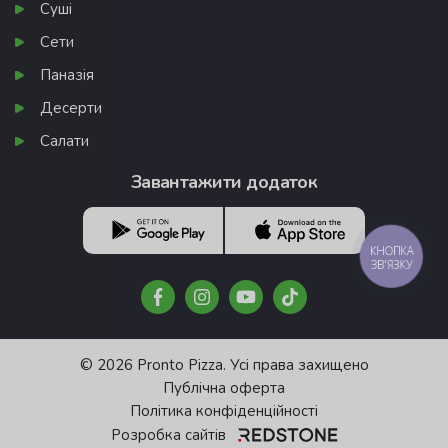
Суші
Сети
Паназія
Десерти
Салати
Завантажити додаток
КНОПКА
ЗВ'ЯЗКУ
© 2026 Pronto Pizza. Усі права захищено
Публічна оферта
Політика конфіденційності
Розробка сайтів