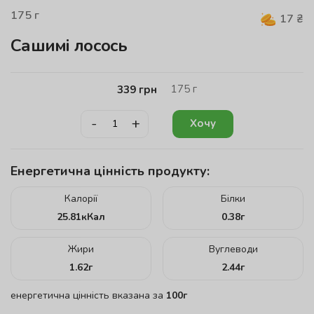
175
г
17
₴
Сашимі лосось
175
г
339
грн
-
+
Хочу
Енергетична цінність продукту:
Калорії
Білки
25.81
кКал
0.38
г
Жири
Вуглеводи
1.62
г
2.44
г
енергетична цінність вказана за
100г