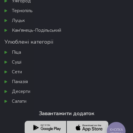
Ужгород
Тернопіль
Луцьк
Кам'янець-Подільський
Улюблені категорії
Піца
Суші
Сети
Паназія
Десерти
Салати
Завантажити додаток
КНОПКА