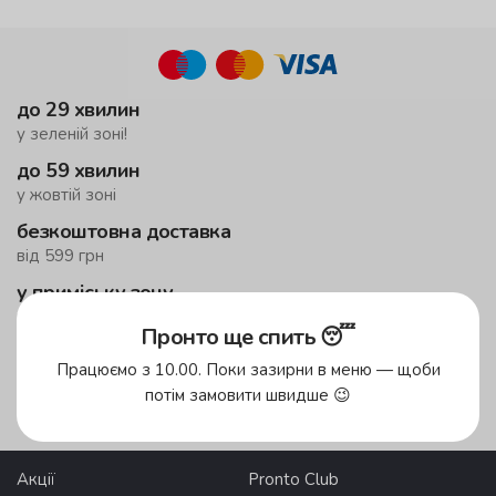
до 29 хвилин
у зеленій зоні!
до 59 хвилин
у жовтій зоні
безкоштовна доставка
від 599 грн
у приміську зону
мінімальне замовлення 1500 грн
Пронто ще спить 😴
Працюємо з 10.00. Поки зазирни в меню — щоби
Зони доставки
потім замовити швидше 😉
Акції
Pronto Club