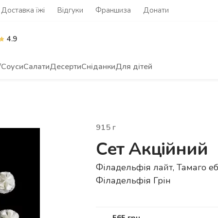
Доставка їжі
Відгуки
Франшиза
Донати
4.9
/Соуси
Салати
Десерти
Сніданки
Для дітей
915
г
Сет Акційний
Філадельфія лайт, Тамаго ебі
Філадельфія Грін