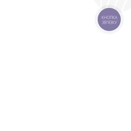
КНОПКА
ЗВ'ЯЗКУ
 зону
Зони доставки
мовлення 1500 грн
Завантажити додаток