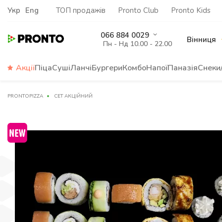
Укр
Eng
ТОП продажів
Pronto Club
Pronto Kids
066 884 0029
Вінниця
Пн - Нд 10.00 - 22.00
Акції
Піца
Суші
Ланчі
Бургери
Комбо
Напої
Паназія
Снеки
PRONTOPIZZA
СЕТ АКЦІЙНИЙ