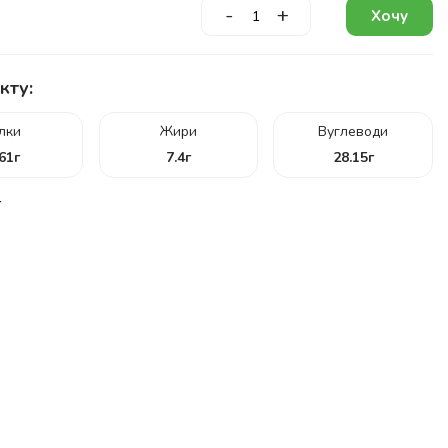
-
+
Хочу
кту:
ілки
Жири
Вуглеводи
.61
г
7.4
г
28.15
г
г