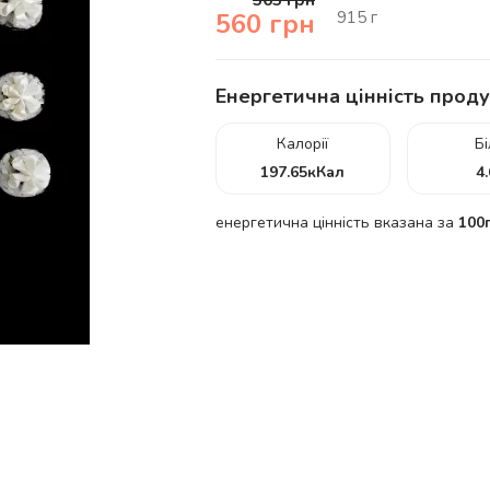
565
грн
915
г
560
грн
Енергетична цінність проду
Калорії
Б
197.65
кКал
4
енергетична цінність вказана за
100