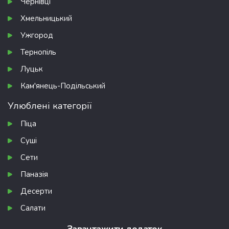
Чернівці
Хмельницький
Ужгород
Тернопіль
Луцьк
Кам'янець-Подільський
Улюблені категорії
Піца
Суші
Сети
Паназія
Десерти
Салати