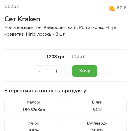
1125
г
60
₴
Сет Kraken
Рол з восьминігом, Каліфорнія лайт, Рол з ікрою, Нігірі
креветка, Нігірі лосось - 3 шт
1125
г
1208
грн
-
+
Хочу
Енергетична цінність продукту:
Калорії
Білки
190.57
кКал
5.11
г
Жири
Вуглеводи
8.52
г
23.37
г