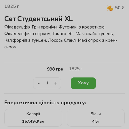
1825
г
50
₴
Сет Студентський XL
Філадельфія Грін преміум, Футомакі з креветкою,
Філадельфія з огірком, Тамаго ебі, Макі спайсі тунець,
Каліфорнія з тунцем, Лосось Стайл, Макі огірок з крем-
сиром
1825
г
998
грн
-
+
Хочу
Енергетична цінність продукту:
Калорії
Білки
167.49
кКал
4.5
г