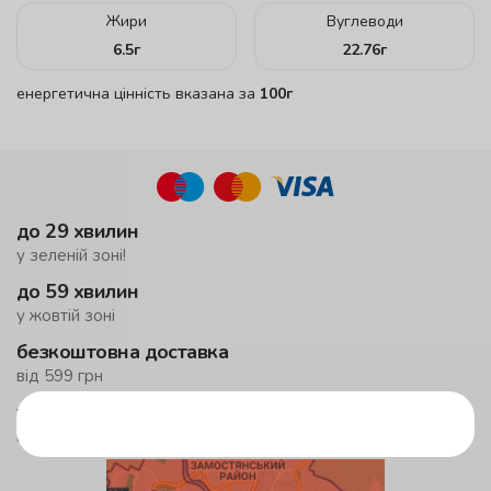
Жири
Вуглеводи
6.5
г
22.76
г
енергетична цінність вказана за
100г
до 29 хвилин
у зеленій зоні!
до 59 хвилин
у жовтій зоні
безкоштовна доставка
від 599 грн
у приміську зону
мінімальне замовлення 1500 грн