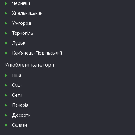
Чернівці
Хмельницький
Ужгород
Тернопіль
Луцьк
Кам'янець-Подільський
Улюблені категорії
Піца
Суші
Сети
Паназія
Десерти
Салати