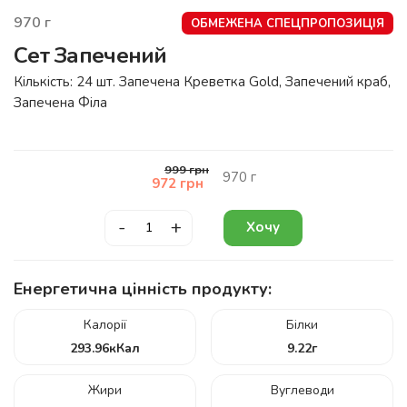
970
г
ОБМЕЖЕНА СПЕЦПРОПОЗИЦІЯ
Сет Запечений
Кількість: 24 шт. Запечена Креветка Gold, Запечений краб,
Запечена Філа
999
грн
970
г
972
грн
-
+
Хочу
Енергетична цінність продукту:
Калорії
Білки
293.96
кКал
9.22
г
Жири
Вуглеводи