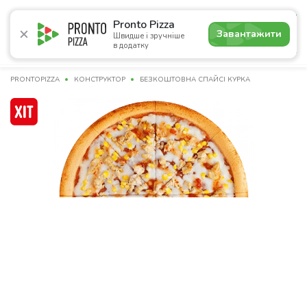
4.9
Pronto Pizza
Завантажити
Швидше і зручніше
в додатку
Акції
Піца
Суші
Ланчі
Бургери
Комбо
Нап
PRONTOPIZZA
КОНСТРУКТОР
БЕЗКОШТОВНА СПАЙСІ КУРКА