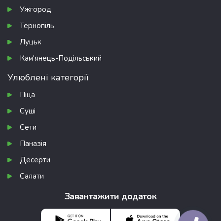
Ужгород
Тернопіль
Луцьк
Кам'янець-Подільський
Улюблені категорії
Піца
Суші
Сети
Паназія
Десерти
Салати
Завантажити додаток