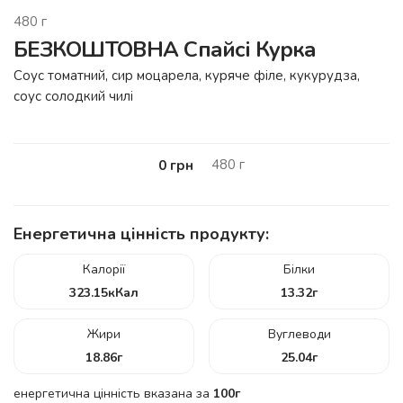
480
г
БЕЗКОШТОВНА Спайсі Курка
Соус томатний, сир моцарела, куряче філе, кукурудза,
соус солодкий чилі
480
г
0
грн
Енергетична цінність продукту:
Калорії
Білки
323.15
кКал
13.32
г
Жири
Вуглеводи
18.86
г
25.04
г
енергетична цінність вказана за
100г