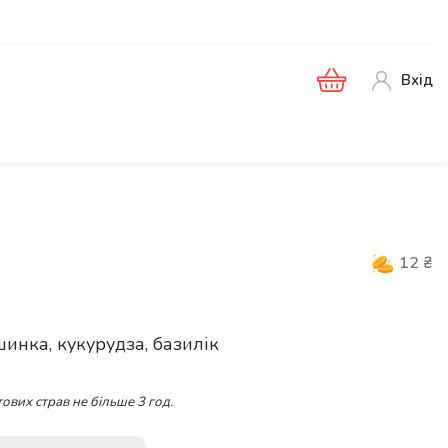
Вхід
12
₴
инка, кукурудза, базилік
ових страв не більше 3 год.