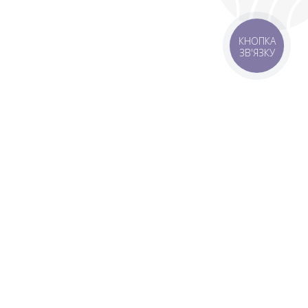
КНОПКА
ЗВ'ЯЗКУ
 зону
Зони доставки
мовлення 1500 грн
Завантажити додаток