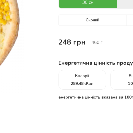
30 см
Сирний
248
грн
460
г
Енергетична цінність проду
Калорії
Б
289.48
кКал
10
енергетична цінність вказана за
100