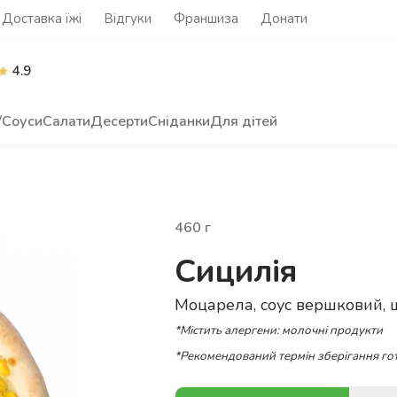
Доставка їжі
Відгуки
Франшиза
Донати
4.9
/Соуси
Салати
Десерти
Сніданки
Для дітей
460
г
Сицилія
Моцарела, соус вершковий, ш
*Містить алергени: молочні продукти
*Рекомендований термін зберігання гот