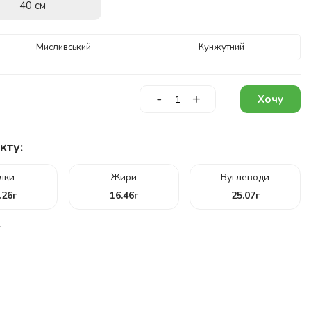
40 см
Мисливський
Кунжутний
-
+
Хочу
кту:
ілки
Жири
Вуглеводи
.26
г
16.46
г
25.07
г
г