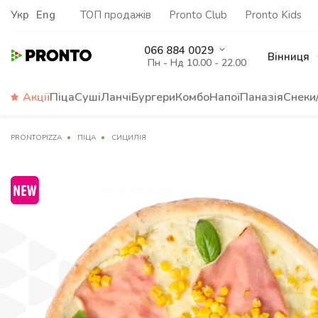
Укр
Eng
ТОП продажів
Pronto Club
Pronto Kids
066 884 0029
Вінниця
Пн - Нд 10.00 - 22.00
Акції
Піца
Суші
Ланчі
Бургери
Комбо
Напої
Паназія
Снеки
PRONTOPIZZA
ПІЦА
СИЦИЛІЯ