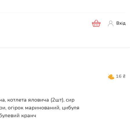
Вхід
16
₴
, котлета яловича (2шт), сир
ори, огірок маринований, цибуля
ибулевий кранч