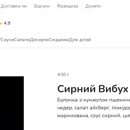
Доставка їжі
Відгуки
Франшиза
Донати
4.9
/Соуси
Салати
Десерти
Сніданки
Для дітей
430
г
Сирний Вибух
Булочка з кунжутом пшенична
чедер, салат айсберг, помід
маринована, соус сирний, ц