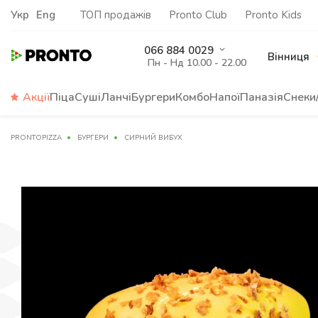
Укр
Eng
ТОП продажів
Pronto Club
Pronto Kids
066 884 0029
Вінниця
Пн - Нд 10.00 - 22.00
Акції
Піца
Суші
Ланчі
Бургери
Комбо
Напої
Паназія
Снеки
PRONTOPIZZA
БУРГЕРИ
СИРНИЙ ВИБУХ