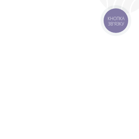
КНОПКА
ЗВ'ЯЗКУ
 зону
Зони доставки
мовлення 1500 грн
Завантажити додаток