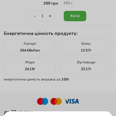
495
г
399
грн
-
+
Хочу
Енергетична цінність продукту:
Калорії
Білки
364.68
кКал
13.57
г
Жири
Вуглеводи
24.19
г
23.17
г
енергетична цінність вказана за
100г
до 29 хвилин