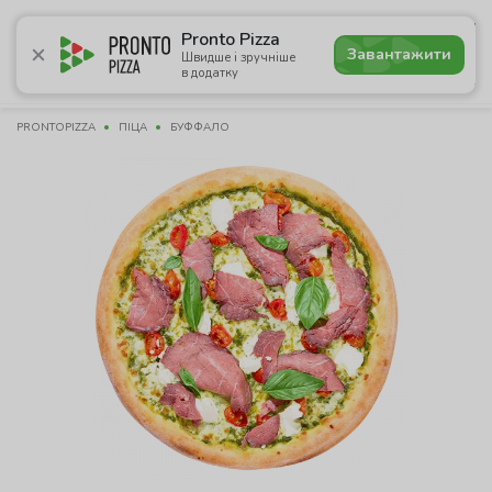
4.9
Pronto Pizza
Завантажити
Швидше і зручніше
в додатку
Акції
Піца
Суші
Ланчі
Бургери
Комбо
Нап
PRONTOPIZZA
ПІЦА
БУФФАЛО