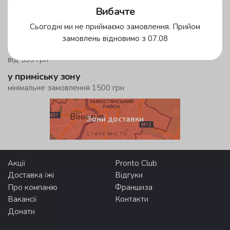
у зеленій зоні!
Вибачте
до 59 хвилин
Сьогодні ми не приймаємо замовлення. Прийом
у жовтій зоні
замовлень відновимо з 07.08
безкоштовна доставка
від 599 грн
у приміську зону
мінімальне замовлення 1500 грн
Зони доставки
Акції
Pronto Club
Доставка їжі
Відгуки
Про компанію
Франшиза
Вакансії
Контакти
Донати