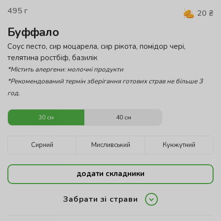
495
г
20
₴
Буффало
Соус песто, сир моцарела, сир рікота, помідор чері,
телятина ростбіф, базилік
*Містить алергени: молочні продукти
*Рекомендований термін зберігання готових страв не більше 3
год.
30 см
40 см
Сирний
Мисливський
Кунжутний
додати складники
Забрати зі страви