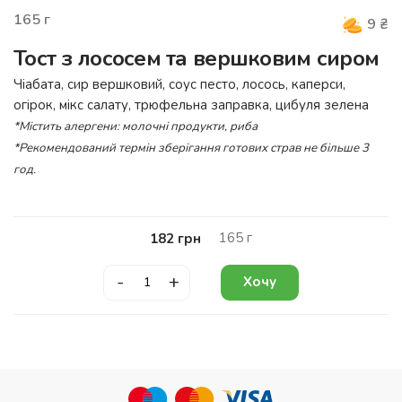
165
г
9
₴
Тост з лососем та вершковим сиром
Чіабата, сир вершковий, соус песто, лосось, каперси,
огірок, мікс салату, трюфельна заправка, цибуля зелена
*Містить алергени: молочні продукти, риба
*Рекомендований термін зберігання готових страв не більше 3
год.
165
г
182
грн
-
+
Хочу