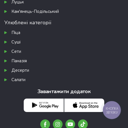
Луцьк
Кам'янець-Подільський
Улюблені категорії
Піца
Суші
Сети
Паназія
Десерти
Салати
Завантажити додаток
КНОПКА
ЗВ'ЯЗКУ