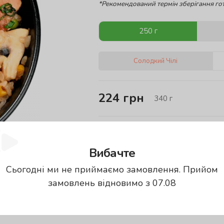
*Рекомендований термін зберігання гот
250 г
Солодкий Чілі
224
грн
340
г
Енергетична цінність проду
Вибачте
Калорії
Б
107.28
кКал
2
Сьогодні ми не приймаємо замовлення. Прийом
замовлень відновимо з 07.08
енергетична цінність вказана за
100