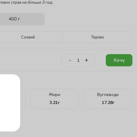
ових страв не більше 3 год.
400 г
Соєвий
Теріякі
-
+
Хочу
кту:
ілки
Жири
Вуглеводи
.33
г
3.21
г
17.28
г
г