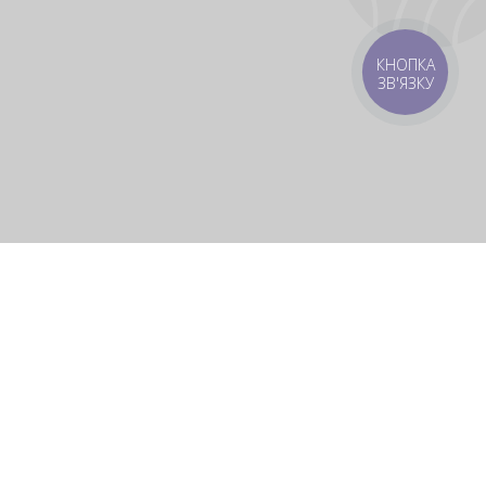
КНОПКА
ЗВ'ЯЗКУ
 зону
Зони доставки
мовлення 1500 грн
Завантажити додаток