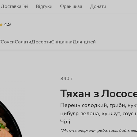
Доставка їжі
Відгуки
Франшиза
Донати
4.9
/Соуси
Салати
Десерти
Сніданки
Для дітей
340
г
Тяхан з Лосос
Перець солодкий, гриби, куку
цибуля зелена, кунжут, соус 
Чілі
*Містить алергени: риба,
соєві боби, як