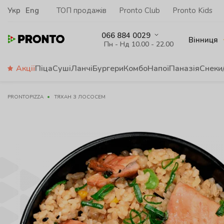
Укр
Eng
ТОП продажів
Pronto Club
Pronto Kids
066 884 0029
Вінниця
Пн - Нд 10.00 - 22.00
Акції
Піца
Суші
Ланчі
Бургери
Комбо
Напої
Паназія
Снеки
PRONTOPIZZA
ТЯХАН З ЛОСОСЕМ