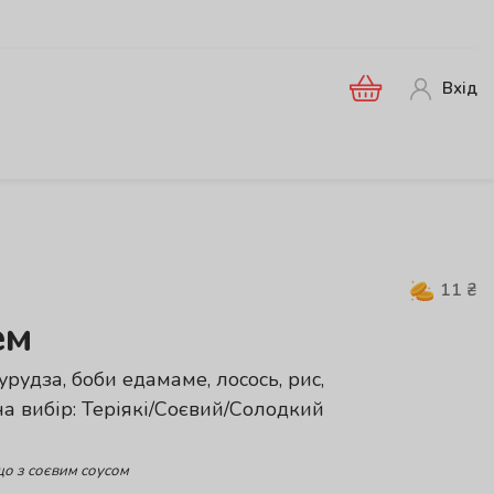
Вхід
11
₴
ем
рудза, боби едамаме, лосось, рис,
на вибір: Теріякі/Соєвий/Солодкий
що з соєвим соусом