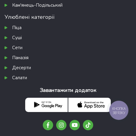
Кам'янець-Подільський
Улюблені категорії
Піца
Суші
Сети
Паназія
Десерти
Салати
Завантажити додаток
КНОПКА
ЗВ'ЯЗКУ