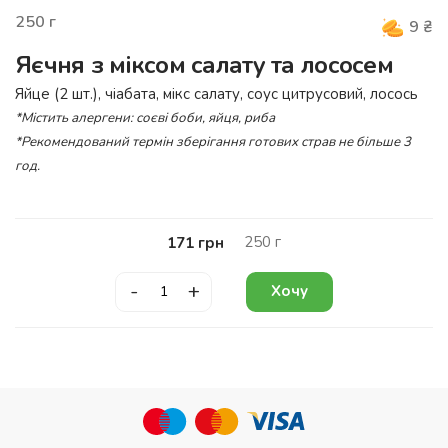
250
г
9
₴
Яєчня з міксом салату та лососем
Яйце (2 шт.), чіабата, мікс салату, соус цитрусовий, лосось
*Містить алергени: соєві боби, яйця, риба
*Рекомендований термін зберігання готових страв не більше 3
год.
250
г
171
грн
-
+
Хочу