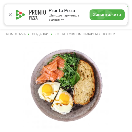
4.9
Pronto Pizza
Завантажити
Швидше і зручніше
в додатку
Акції
Піца
Суші
Ланчі
Бургери
Комбо
Нап
PRONTOPIZZA
СНІДАНКИ
ЯЄЧНЯ З МІКСОМ САЛАТУ ТА ЛОСОСЕМ